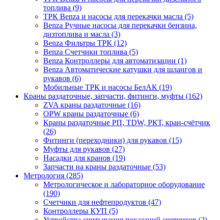
топлива (9)
ТРК Benza и насосы для перекачки масла (5)
Benza Ручные насосы для перекачки бензина,
дизтоплива и масла (3)
Benza Фильтры ТРК (12)
Benza Счетчики топлива (5)
Benza Контроллеры для автоматизации (1)
Benza Автоматические катушки для шлангов и
рукавов (6)
Мобильные ТРК и насосы БелАК (19)
Краны раздаточные, запчасти, фитинги, муфты (162)
ZVA краны раздаточные (16)
OPW краны раздаточные (6)
Краны раздаточные РП, TDW, РКТ, кран-счётчик
(26)
Фитинги (переходники) для рукавов (15)
Муфты для рукавов (27)
Насадки для кранов (19)
Запчасти на краны раздаточные (53)
Метрология (285)
Метрологическое и лабораторное оборудование
(190)
Счетчики для нефтепродуктов (47)
Контроллеры КУП (5)
Устройства считывания показаний счетчиков (2)