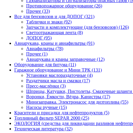
Газоанализаторы и сигнализаторы опасных газов (1
Противопожарное оборудование (26)
Прочее (33)
Все для бензовозов и для ДОПОГ (321)
Таблички и знаки (92)
Запчасти и комплектующие (для бензовозов) (126)
Светоотражающая лента (8)
ДОПОГ (95)
Авиарукава, краны и авиафильтры (91)
Авиафильтры (78)
Прочее (1)
Авиарукава и краны заправочные (12)
Оборудование для битума (11)
Гаражное оборудование и Мини ТРК (131)
Установки маслораздаточные (4)
Раздатчики масла и смазки (17)
Пресс-маслёнки (3)
Шприцы, Катушки, Пистолеты, Смазочные шланги 
Воронки, Ёмкости, Вёдра, Канистры (17)
Минизаправка. Электронасос для дизтоплива (55)
Насосы ручные (15)
Красители и присадки для нефтепродуктов (5)
Топливный фильтр SEPAR 2000 (25)
ЭКОЛОГИЯ (средства для ликвидации разливов нефтепро
Техническая литература (32)