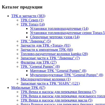
Каталог продукции
ТРК и запчасти (383)
ТРК Север (1)
ТРК Топаз (14)
Установки топливораздаточные (14)
Установки топливораздаточные серии Топаз-5
Сборочные чертежи узлов (14)
ТРК "Ливенка" (5)
Запчасти для ТРК «Топаз» (91)
Запчасти к импортным ТРК (66)
Топливо-раздаточные колонки kamka (28)
Запасные части к ТРК "Ливенка" (7)
Фильтры для ТРК (27)
ТРК "General Pumps" (8)
Мачтовые ТРК "General Pumps" (8)
Мультипродуктовые ТРК "General Pumps" (8)
Маслораздаточные колонки (1)
Запасные части к ТРК "НАРА" (121)
Мобильные ТРК (67)
ТРК Benza и насосы для перекачки бензина (7)
ТРК Benza и насосы для перекачки дизельного топли
ТРК Benza и насосы для перекачки масла (5)
Benza Ручные насосы для перекачки бензина, дизтоп