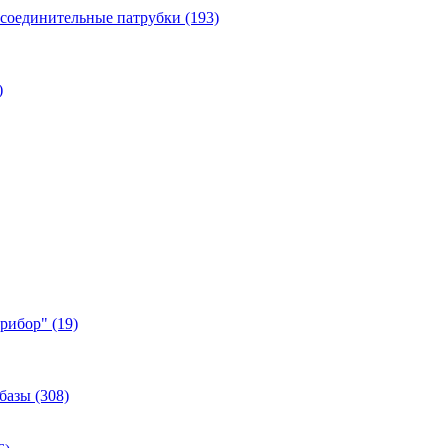
 соединительные патрубки (193)
)
ибор" (19)
базы (308)