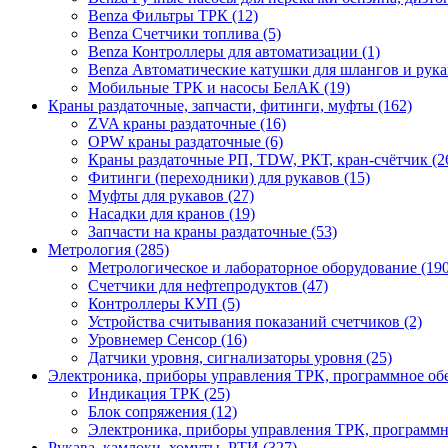
Benza Фильтры ТРК (12)
Benza Счетчики топлива (5)
Benza Контроллеры для автоматизации (1)
Benza Автоматические катушки для шлангов и рукав
Мобильные ТРК и насосы БелАК (19)
Краны раздаточные, запчасти, фитинги, муфты (162)
ZVA краны раздаточные (16)
OPW краны раздаточные (6)
Краны раздаточные РП, TDW, РКТ, кран-счётчик (2
Фитинги (переходники) для рукавов (15)
Муфты для рукавов (27)
Насадки для кранов (19)
Запчасти на краны раздаточные (53)
Метрология (285)
Метрологическое и лабораторное оборудование (190
Счетчики для нефтепродуктов (47)
Контроллеры КУП (5)
Устройства считывания показаний счетчиков (2)
Уровнемер Сенсор (16)
Датчики уровня, сигнализаторы уровня (25)
Электроника, приборы управления ТРК, программное об
Индикация ТРК (25)
Блок сопряжения (12)
Электроника, приборы управления ТРК, программн
Рукава, камлоки, хомуты, РТИ (327)