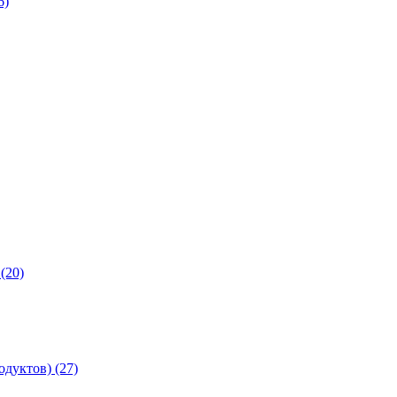
6)
(20)
дуктов) (27)