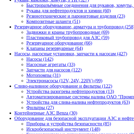
Быстроразъёмные соединения для рукавов, хомуты,
Рукава для нефтепродуктов и химии (60)
Резинотехнические и паронитовые изделия (23)
Композитные шланги (51)
Резервуарное оборудование, арматура и трубопровод (258
Задвижки и краны трубопроводные (69)
Пластиковый трубопровод для АЗС (59)
Резервуарное оборудование (66)
Клапаны резервуарные (64)
Насосы, насосные установки, запчасти к насосам (427)
Насосы (142)
Насосные агрегаты (33)
Запчасти для насосов (122)
Мотопомпы (31)
Электронасосы (12V, 24V, 220V) (99)
Сливо-наливное оборудование и фильтры (122)
Устройства разогрева нефтепродуктов (13)
Автоматизированные системы налива ОАО "Промпр
Устройства для слива-налива нефтепродуктов (63)
Фильтры (27)
Контейнерные АЗС Benza (30)
Оборудование для безопасной эксплуатации АЗС и нефте
Приборы и устройства безопасности (85)
Искробезопасный инструмент (148)