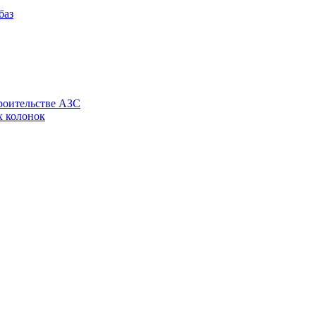
роительстве АЗС
х колонок