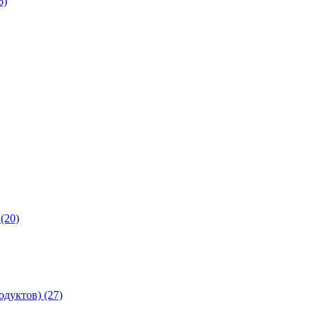
6)
(20)
дуктов) (27)