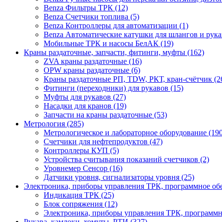
Benza Фильтры ТРК (12)
Benza Счетчики топлива (5)
Benza Контроллеры для автоматизации (1)
Benza Автоматические катушки для шлангов и рукав
Мобильные ТРК и насосы БелАК (19)
Краны раздаточные, запчасти, фитинги, муфты (162)
ZVA краны раздаточные (16)
OPW краны раздаточные (6)
Краны раздаточные РП, TDW, РКТ, кран-счётчик (2
Фитинги (переходники) для рукавов (15)
Муфты для рукавов (27)
Насадки для кранов (19)
Запчасти на краны раздаточные (53)
Метрология (285)
Метрологическое и лабораторное оборудование (190
Счетчики для нефтепродуктов (47)
Контроллеры КУП (5)
Устройства считывания показаний счетчиков (2)
Уровнемер Сенсор (16)
Датчики уровня, сигнализаторы уровня (25)
Электроника, приборы управления ТРК, программное об
Индикация ТРК (25)
Блок сопряжения (12)
Электроника, приборы управления ТРК, программн
Рукава, камлоки, хомуты, РТИ (327)