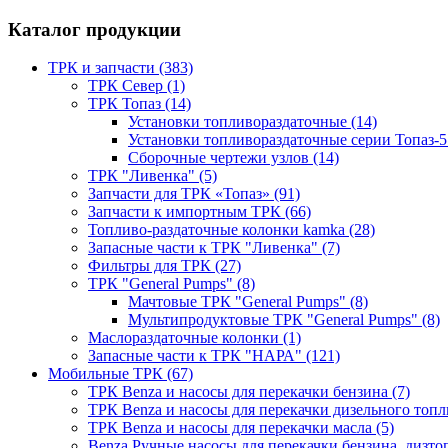
Каталог продукции
ТРК и запчасти (383)
ТРК Север (1)
ТРК Топаз (14)
Установки топливораздаточные (14)
Установки топливораздаточные серии Топаз-5
Сборочные чертежи узлов (14)
ТРК "Ливенка" (5)
Запчасти для ТРК «Топаз» (91)
Запчасти к импортным ТРК (66)
Топливо-раздаточные колонки kamka (28)
Запасные части к ТРК "Ливенка" (7)
Фильтры для ТРК (27)
ТРК "General Pumps" (8)
Мачтовые ТРК "General Pumps" (8)
Мультипродуктовые ТРК "General Pumps" (8)
Маслораздаточные колонки (1)
Запасные части к ТРК "НАРА" (121)
Мобильные ТРК (67)
ТРК Benza и насосы для перекачки бензина (7)
ТРК Benza и насосы для перекачки дизельного топли
ТРК Benza и насосы для перекачки масла (5)
Benza Ручные насосы для перекачки бензина, дизтоп