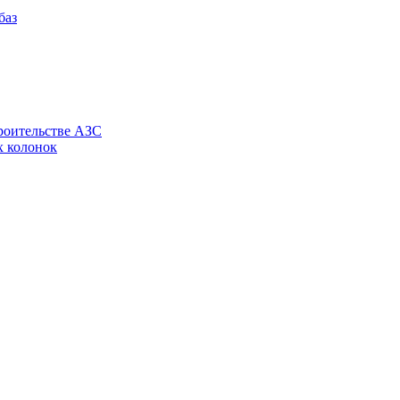
роительстве АЗС
х колонок