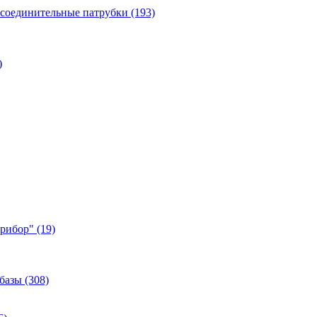
 соединительные патрубки (193)
)
ибор" (19)
базы (308)