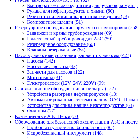
Быстроразъёмные соединения для рукавов, хомуты,
Рукава для нефтепродуктов и химии (60)
Резинотехнические и паронитовые изделия (23)
Композитные шланги (51)
Резервуарное оборудование, арматура и трубопровод (258
Задвижки и краны трубопроводные (69)
Пластиковый трубопровод для АЗС (59)
Резервуарное оборудование (66)
Клапаны резервуарные (64)
Насосы, насосные установки, запчасти к насосам (427)
Насосы (142)
Насосные агрегаты (33)
Запчасти для насосов (122)
Мотопомпы (31)
Электронасосы (12V, 24V, 220V) (99)
Сливо-наливное оборудование и фильтры (122)
Устройства разогрева нефтепродуктов (13)
Автоматизированные системы налива ОАО "Промпр
Устройства для слива-налива нефтепродуктов (63)
Фильтры (27)
Контейнерные АЗС Benza (30)
Оборудование для безопасной эксплуатации АЗС и нефте
Приборы и устройства безопасности (85)
Искробезопасный инструмент (148)