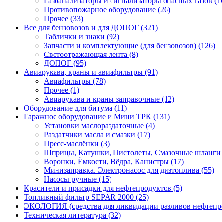
Газоанализаторы и сигнализаторы опасных газов (1
Противопожарное оборудование (26)
Прочее (33)
Все для бензовозов и для ДОПОГ (321)
Таблички и знаки (92)
Запчасти и комплектующие (для бензовозов) (126)
Светоотражающая лента (8)
ДОПОГ (95)
Авиарукава, краны и авиафильтры (91)
Авиафильтры (78)
Прочее (1)
Авиарукава и краны заправочные (12)
Оборудование для битума (11)
Гаражное оборудование и Мини ТРК (131)
Установки маслораздаточные (4)
Раздатчики масла и смазки (17)
Пресс-маслёнки (3)
Шприцы, Катушки, Пистолеты, Смазочные шланги 
Воронки, Ёмкости, Вёдра, Канистры (17)
Минизаправка. Электронасос для дизтоплива (55)
Насосы ручные (15)
Красители и присадки для нефтепродуктов (5)
Топливный фильтр SEPAR 2000 (25)
ЭКОЛОГИЯ (средства для ликвидации разливов нефтепро
Техническая литература (32)