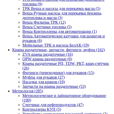
топлива (9)
ТРК Benza и насосы для перекачки масла (5)
Benza Ручные насосы для перекачки бензина,
дизтоплива и масла (3)
Benza Фильтры ТРК (12)
Benza Счетчики топлива (5)
Benza Контроллеры для автоматизации (1)
Benza Автоматические катушки для шлангов и
рукавов (6)
Мобильные ТРК и насосы БелАК (19)
Краны раздаточные, запчасти, фитинги, муфты (162)
ZVA краны раздаточные (16)
OPW краны раздаточные (6)
Краны раздаточные РП, TDW, РКТ, кран-счётчик
(26)
Фитинги (переходники) для рукавов (15)
Муфты для рукавов (27)
Насадки для кранов (19)
Запчасти на краны раздаточные (53)
Метрология (285)
Метрологическое и лабораторное оборудование
(190)
Счетчики для нефтепродуктов (47)
Контроллеры КУП (5)
Устройства считывания показаний счетчиков (2)