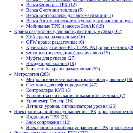
Benza Фильтры ТРК (12)
Benza Счетчики топлива (5)
Benza Контроллеры для автоматизации (1)
Benza Автоматические катушки для шлангов и рукав
Мобильные ТРК и насосы БелАК (19)
Краны раздаточные, запчасти, фитинги, муфты (162)
ZVA краны раздаточные (16)
OPW краны раздаточные (6)
Краны раздаточные РП, TDW, РКТ, кран-счётчик (2
Фитинги (переходники) для рукавов (15)
Муфты для рукавов (27)
Насадки для кранов (19)
Запчасти на краны раздаточные (53)
Метрология (285)
Метрологическое и лабораторное оборудование (190
Счетчики для нефтепродуктов (47)
Контроллеры КУП (5)
Устройства считывания показаний счетчиков (2)
Уровнемер Сенсор (16)
Датчики уровня, сигнализаторы уровня (25)
Электроника, приборы управления ТРК, программное об
Индикация ТРК (25)
Блок сопряжения (12)
Электроника, приборы управления ТРК, программн
Рукава, камлоки, хомуты, РТИ (327)