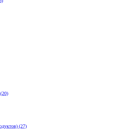
6)
(20)
дуктов) (27)