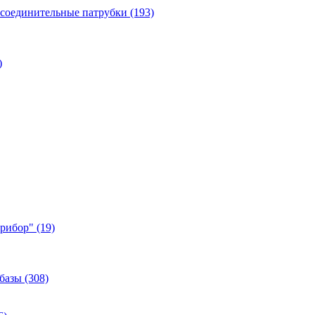
 соединительные патрубки (193)
)
ибор" (19)
базы (308)