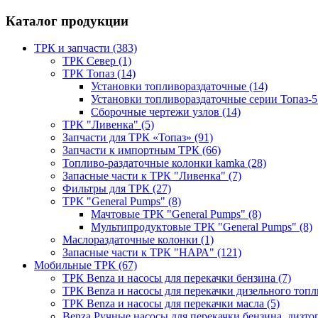
Каталог продукции
ТРК и запчасти (383)
ТРК Север (1)
ТРК Топаз (14)
Установки топливораздаточные (14)
Установки топливораздаточные серии Топаз-5
Сборочные чертежи узлов (14)
ТРК "Ливенка" (5)
Запчасти для ТРК «Топаз» (91)
Запчасти к импортным ТРК (66)
Топливо-раздаточные колонки kamka (28)
Запасные части к ТРК "Ливенка" (7)
Фильтры для ТРК (27)
ТРК "General Pumps" (8)
Мачтовые ТРК "General Pumps" (8)
Мультипродуктовые ТРК "General Pumps" (8)
Маслораздаточные колонки (1)
Запасные части к ТРК "НАРА" (121)
Мобильные ТРК (67)
ТРК Benza и насосы для перекачки бензина (7)
ТРК Benza и насосы для перекачки дизельного топли
ТРК Benza и насосы для перекачки масла (5)
Benza Ручные насосы для перекачки бензина, дизтоп