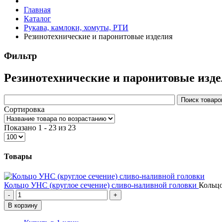
Главная
Каталог
Рукава, камлоки, хомуты, РТИ
Резинотехнические и паронитовые изделия
Фильтр
Резинотехнические и паронитовые изд
Сортировка
Показано 1 - 23 из 23
Товары
Кольцо УНС (круглое сечение) сливо-наливной головки
Кольцо