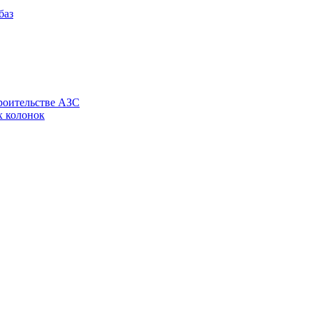
роительстве АЗС
х колонок