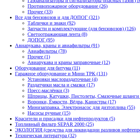
Газоанализаторы и сигнализаторы опасных газов (1
Противопожарное оборудование (26)
Прочее (33)
Все для бензовозов и для ДОПОГ (321)
Таблички и знаки (92)
Запчасти и комплектующие (для бензовозов) (126)
Светоотражающая лента (8)
ДОПОГ (95)
Авиарукава, краны и авиафильтры (91)
Авиафильтры (78)
Прочее (1)
Авиарукава и краны заправочные (12)
Оборудование для битума (11)
Гаражное оборудование и Мини ТРК (131)
Установки маслораздаточные (4)
Раздатчики масла и смазки (17)
Пресс-маслёнки (3)
Шприцы, Катушки, Пистолеты, Смазочные шланги 
Воронки, Ёмкости, Вёдра, Канистры (17)
Минизаправка. Электронасос для дизтоплива (55)
Насосы ручные (15)
Красители и присадки для нефтепродуктов (5)
Топливный фильтр SEPAR 2000 (25)
ЭКОЛОГИЯ (средства для ликвидации разливов нефтепро
Техническая литература (32)