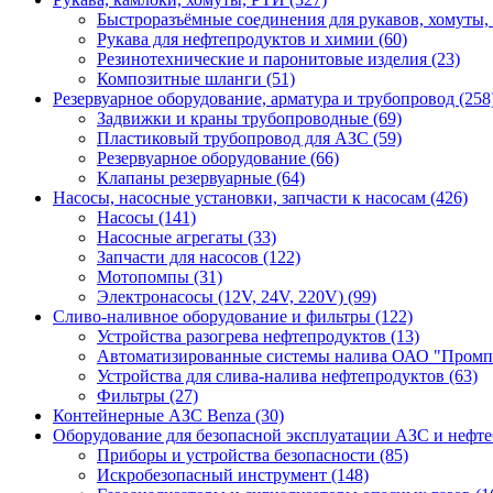
Быстроразъёмные соединения для рукавов, хомуты,
Рукава для нефтепродуктов и химии (60)
Резинотехнические и паронитовые изделия (23)
Композитные шланги (51)
Резервуарное оборудование, арматура и трубопровод (258
Задвижки и краны трубопроводные (69)
Пластиковый трубопровод для АЗС (59)
Резервуарное оборудование (66)
Клапаны резервуарные (64)
Насосы, насосные установки, запчасти к насосам (426)
Насосы (141)
Насосные агрегаты (33)
Запчасти для насосов (122)
Мотопомпы (31)
Электронасосы (12V, 24V, 220V) (99)
Сливо-наливное оборудование и фильтры (122)
Устройства разогрева нефтепродуктов (13)
Автоматизированные системы налива ОАО "Промпр
Устройства для слива-налива нефтепродуктов (63)
Фильтры (27)
Контейнерные АЗС Benza (30)
Оборудование для безопасной эксплуатации АЗС и нефте
Приборы и устройства безопасности (85)
Искробезопасный инструмент (148)