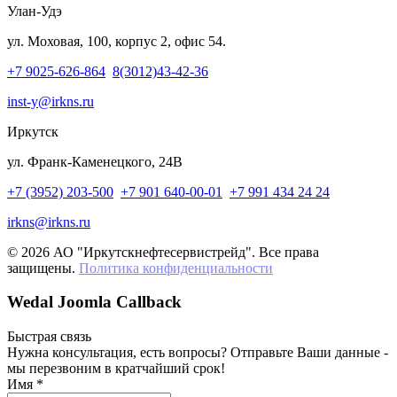
Улан-Удэ
ул. Моховая, 100, корпус 2, офис 54.
+7 9025-626-864
8(3012)43-42-36
inst-y@irkns.ru
Иркутск
ул. Франк-Каменецкого, 24В
+7 (3952) 203-500
+7 901 640-00-01
+7 991 434 24 24
irkns@irkns.ru
© 2026 АО "Иркутскнефтесервистрейд". Все права
защищены.
Политика конфиденциальности
Wedal Joomla Callback
Быстрая связь
Нужна консультация, есть вопросы? Отправьте Ваши данные -
мы перезвоним в кратчайший срок!
Имя
*