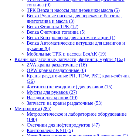
топлива (9)
ТРК Benza и насосы для перекачки масла (5)
Benza Ручные насосы для перекачки бензина,
дизтоплива и масла (3)
Benza Фильтры ТРК (12)
Benza Счетчики топлива (5)
Benza Контроллеры для автоматизации (1)
Benza Автоматические катушки для шлангов и
рукавов (6)
Мобильные ТРК и насосы БелАК (19)
Краны раздаточные, запчасти, фитинги, муфты (162)
ZVA краны раздаточные (16)
OPW краны раздаточные (6)
Краны раздаточные РП, TDW, РКТ, кран-счётчик
(26)
Фитинги (переходники) для рукавов (15)
Муфты для рукавов (27)
Насадки для кранов (19)
Запчасти на краны раздаточные (53)
Метрология (285)
Метрологическое и лабораторное оборудование
(190)
Счетчики для нефтепродуктов (47)
Контроллеры КУП (5)
Устройства считывания показаний счетчиков (2)