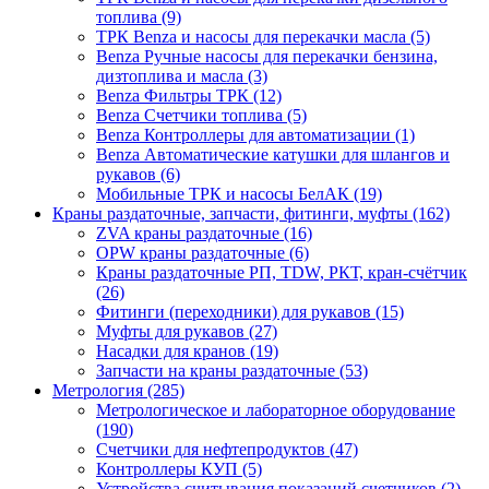
топлива (9)
ТРК Benza и насосы для перекачки масла (5)
Benza Ручные насосы для перекачки бензина,
дизтоплива и масла (3)
Benza Фильтры ТРК (12)
Benza Счетчики топлива (5)
Benza Контроллеры для автоматизации (1)
Benza Автоматические катушки для шлангов и
рукавов (6)
Мобильные ТРК и насосы БелАК (19)
Краны раздаточные, запчасти, фитинги, муфты (162)
ZVA краны раздаточные (16)
OPW краны раздаточные (6)
Краны раздаточные РП, TDW, РКТ, кран-счётчик
(26)
Фитинги (переходники) для рукавов (15)
Муфты для рукавов (27)
Насадки для кранов (19)
Запчасти на краны раздаточные (53)
Метрология (285)
Метрологическое и лабораторное оборудование
(190)
Счетчики для нефтепродуктов (47)
Контроллеры КУП (5)
Устройства считывания показаний счетчиков (2)