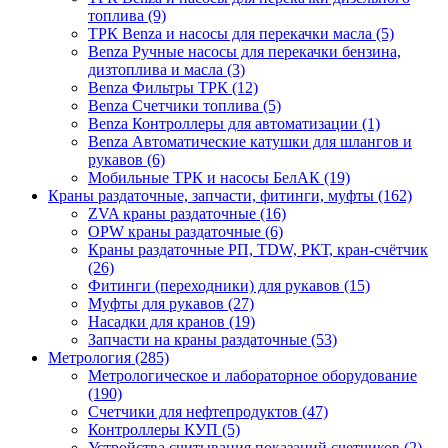
топлива (9)
ТРК Benza и насосы для перекачки масла (5)
Benza Ручные насосы для перекачки бензина,
дизтоплива и масла (3)
Benza Фильтры ТРК (12)
Benza Счетчики топлива (5)
Benza Контроллеры для автоматизации (1)
Benza Автоматические катушки для шлангов и
рукавов (6)
Мобильные ТРК и насосы БелАК (19)
Краны раздаточные, запчасти, фитинги, муфты (162)
ZVA краны раздаточные (16)
OPW краны раздаточные (6)
Краны раздаточные РП, TDW, РКТ, кран-счётчик
(26)
Фитинги (переходники) для рукавов (15)
Муфты для рукавов (27)
Насадки для кранов (19)
Запчасти на краны раздаточные (53)
Метрология (285)
Метрологическое и лабораторное оборудование
(190)
Счетчики для нефтепродуктов (47)
Контроллеры КУП (5)
Устройства считывания показаний счетчиков (2)