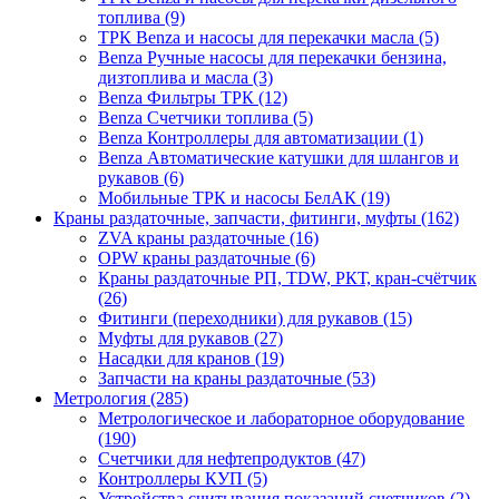
топлива (9)
ТРК Benza и насосы для перекачки масла (5)
Benza Ручные насосы для перекачки бензина,
дизтоплива и масла (3)
Benza Фильтры ТРК (12)
Benza Счетчики топлива (5)
Benza Контроллеры для автоматизации (1)
Benza Автоматические катушки для шлангов и
рукавов (6)
Мобильные ТРК и насосы БелАК (19)
Краны раздаточные, запчасти, фитинги, муфты (162)
ZVA краны раздаточные (16)
OPW краны раздаточные (6)
Краны раздаточные РП, TDW, РКТ, кран-счётчик
(26)
Фитинги (переходники) для рукавов (15)
Муфты для рукавов (27)
Насадки для кранов (19)
Запчасти на краны раздаточные (53)
Метрология (285)
Метрологическое и лабораторное оборудование
(190)
Счетчики для нефтепродуктов (47)
Контроллеры КУП (5)
Устройства считывания показаний счетчиков (2)