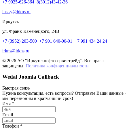
+7 9025-626-864
8(3012)43-42-36
inst-y@irkns.ru
Иркутск
ул. Франк-Каменецкого, 24В
+7 (3952) 203-500
+7 901 640-00-01
+7 991 434 24 24
irkns@irkns.ru
© 2026 АО "Иркутскнефтесервистрейд". Все права
защищены.
Политика конфиденциальности
Wedal Joomla Callback
Быстрая связь
Нужна консультация, есть вопросы? Отправьте Ваши данные -
мы перезвоним в кратчайший срок!
Имя
*
Email
Телефон
*