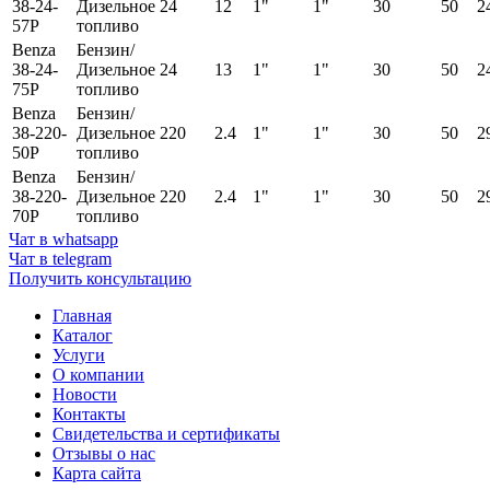
38-24-
Дизельное
24
12
1"
1"
30
50
2
57Р
топливо
Benza
Бензин/
38-24-
Дизельное
24
13
1"
1"
30
50
2
75Р
топливо
Benza
Бензин/
38-220-
Дизельное
220
2.4
1"
1"
30
50
2
50Р
топливо
Benza
Бензин/
38-220-
Дизельное
220
2.4
1"
1"
30
50
2
70Р
топливо
Чат в whatsapp
Чат в telegram
Получить консультацию
Главная
Каталог
Услуги
О компании
Новости
Контакты
Свидетельства и сертификаты
Отзывы о нас
Карта сайта