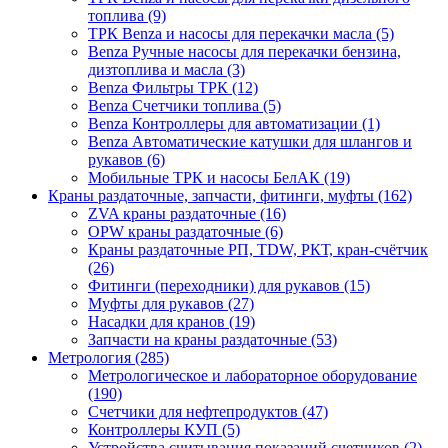
топлива (9)
ТРК Benza и насосы для перекачки масла (5)
Benza Ручные насосы для перекачки бензина,
дизтоплива и масла (3)
Benza Фильтры ТРК (12)
Benza Счетчики топлива (5)
Benza Контроллеры для автоматизации (1)
Benza Автоматические катушки для шлангов и
рукавов (6)
Мобильные ТРК и насосы БелАК (19)
Краны раздаточные, запчасти, фитинги, муфты (162)
ZVA краны раздаточные (16)
OPW краны раздаточные (6)
Краны раздаточные РП, TDW, РКТ, кран-счётчик
(26)
Фитинги (переходники) для рукавов (15)
Муфты для рукавов (27)
Насадки для кранов (19)
Запчасти на краны раздаточные (53)
Метрология (285)
Метрологическое и лабораторное оборудование
(190)
Счетчики для нефтепродуктов (47)
Контроллеры КУП (5)
Устройства считывания показаний счетчиков (2)