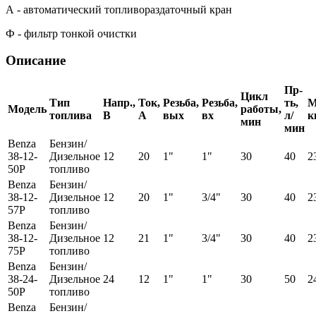
А - автоматический топливораздаточный кран
Ф - фильтр тонкой очистки
Описание
Пр-
Цикл
Тип
Напр.,
Ток,
Резьба,
Резьба,
ть,
М
Модель
работы,
топлива
В
А
вых
вх
л/
к
мин
мин
Benza
Бензин/
38-12-
Дизельное
12
20
1"
1"
30
40
2
50Р
топливо
Benza
Бензин/
38-12-
Дизельное
12
20
1"
3/4"
30
40
2
57Р
топливо
Benza
Бензин/
38-12-
Дизельное
12
21
1"
3/4"
30
40
2
75Р
топливо
Benza
Бензин/
38-24-
Дизельное
24
12
1"
1"
30
50
2
50Р
топливо
Benza
Бензин/