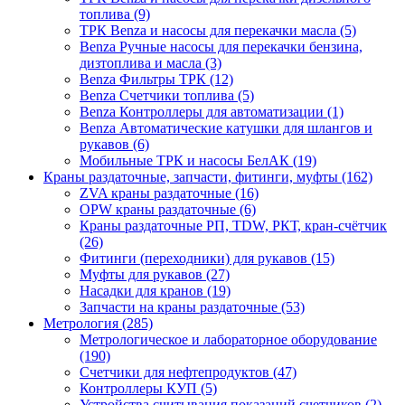
топлива (9)
ТРК Benza и насосы для перекачки масла (5)
Benza Ручные насосы для перекачки бензина,
дизтоплива и масла (3)
Benza Фильтры ТРК (12)
Benza Счетчики топлива (5)
Benza Контроллеры для автоматизации (1)
Benza Автоматические катушки для шлангов и
рукавов (6)
Мобильные ТРК и насосы БелАК (19)
Краны раздаточные, запчасти, фитинги, муфты (162)
ZVA краны раздаточные (16)
OPW краны раздаточные (6)
Краны раздаточные РП, TDW, РКТ, кран-счётчик
(26)
Фитинги (переходники) для рукавов (15)
Муфты для рукавов (27)
Насадки для кранов (19)
Запчасти на краны раздаточные (53)
Метрология (285)
Метрологическое и лабораторное оборудование
(190)
Счетчики для нефтепродуктов (47)
Контроллеры КУП (5)
Устройства считывания показаний счетчиков (2)