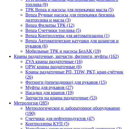
топлива (9)
ТРК Benza и насосы для перекачки масла (5)
Benza Ручные насосы для перекачки бензина,
дизтоплива и масла (3)
Benza Фильтры ТРК (12)
Benza Счетчики топлива (5)
Benza Контроллеры для автоматизации (1)
Benza Автоматические катушки для шлангов и
рукавов (6)
Мобильные ТРК и насосы БелАК (19)
Краны раздаточные, запчасти, фитинги, муфты (162)
ZVA краны раздаточные (16)
OPW краны раздаточные (6)
Краны раздаточные РП, TDW, РКТ, кран-счётчик
(26)
Фитинги (переходники) для рукавов (15)
Муфты для рукавов (27)
Насадки для кранов (19)
Запчасти на краны раздаточные (53)
Метрология (285)
Метрологическое и лабораторное оборудование
(190)
Счетчики для нефтепродуктов (47)
Контроллеры КУП (5)
Устройства считывания показаний счетчиков (2)