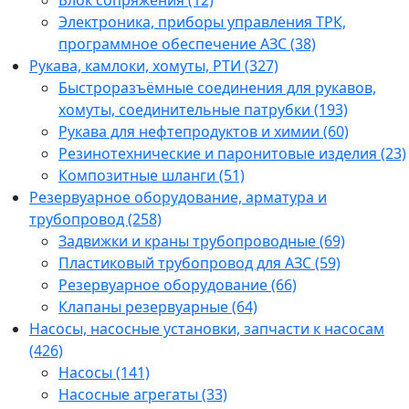
Блок сопряжения (12)
Электроника, приборы управления ТРК,
программное обеспечение АЗС (38)
Рукава, камлоки, хомуты, РТИ (327)
Быстроразъёмные соединения для рукавов,
хомуты, соединительные патрубки (193)
Рукава для нефтепродуктов и химии (60)
Резинотехнические и паронитовые изделия (23)
Композитные шланги (51)
Резервуарное оборудование, арматура и
трубопровод (258)
Задвижки и краны трубопроводные (69)
Пластиковый трубопровод для АЗС (59)
Резервуарное оборудование (66)
Клапаны резервуарные (64)
Насосы, насосные установки, запчасти к насосам
(426)
Насосы (141)
Насосные агрегаты (33)