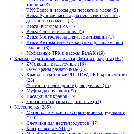
топлива (9)
ТРК Benza и насосы для перекачки масла (5)
Benza Ручные насосы для перекачки бензина,
дизтоплива и масла (3)
Benza Фильтры ТРК (12)
Benza Счетчики топлива (5)
Benza Контроллеры для автоматизации (1)
Benza Автоматические катушки для шлангов и
рукавов (6)
Мобильные ТРК и насосы БелАК (19)
Краны раздаточные, запчасти, фитинги, муфты (162)
ZVA краны раздаточные (16)
OPW краны раздаточные (6)
Краны раздаточные РП, TDW, РКТ, кран-счётчик
(26)
Фитинги (переходники) для рукавов (15)
Муфты для рукавов (27)
Насадки для кранов (19)
Запчасти на краны раздаточные (53)
Метрология (285)
Метрологическое и лабораторное оборудование
(190)
Счетчики для нефтепродуктов (47)
Контроллеры КУП (5)
Устройства считывания показаний счетчиков (2)