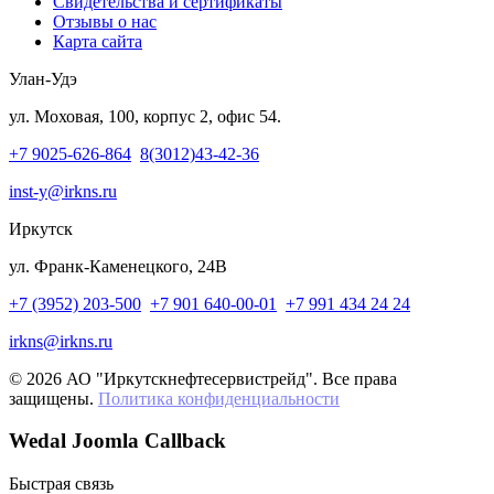
Свидетельства и сертификаты
Отзывы о нас
Карта сайта
Улан-Удэ
ул. Моховая, 100, корпус 2, офис 54.
+7 9025-626-864
8(3012)43-42-36
inst-y@irkns.ru
Иркутск
ул. Франк-Каменецкого, 24В
+7 (3952) 203-500
+7 901 640-00-01
+7 991 434 24 24
irkns@irkns.ru
© 2026 АО "Иркутскнефтесервистрейд". Все права
защищены.
Политика конфиденциальности
Wedal Joomla Callback
Быстрая связь