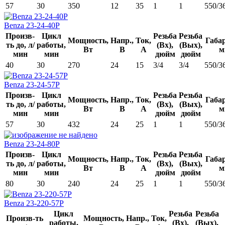
57
30
350
12
35
1
1
550/3
Benza 23-24-40Р
Произв-
Цикл
Резьба
Резьба
Мощность,
Напр.,
Ток,
Габа
ть до, л/
работы,
(Вх),
(Вых),
Вт
В
А
м
мин
мин
дюйм
дюйм
40
30
270
24
15
3/4
3/4
550/3
Benza 23-24-57Р
Произв-
Цикл
Резьба
Резьба
Мощность,
Напр.,
Ток,
Габа
ть до, л/
работы,
(Вх),
(Вых),
Вт
В
А
м
мин
мин
дюйм
дюйм
57
30
432
24
25
1
1
550/3
Benza 23-24-80Р
Произв-
Цикл
Резьба
Резьба
Мощность,
Напр.,
Ток,
Габа
ть до, л/
работы,
(Вх),
(Вых),
Вт
В
А
м
мин
мин
дюйм
дюйм
80
30
240
24
25
1
1
550/3
Benza 23-220-57Р
Цикл
Резьба
Резьба
Произв-ть
Мощность,
Напр.,
Ток,
работы,
(Вх),
(Вых),