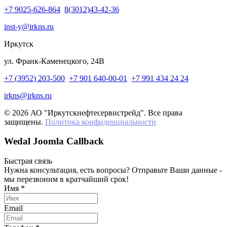
+7 9025-626-864
8(3012)43-42-36
inst-y@irkns.ru
Иркутск
ул. Франк-Каменецкого, 24В
+7 (3952) 203-500
+7 901 640-00-01
+7 991 434 24 24
irkns@irkns.ru
© 2026 АО "Иркутскнефтесервистрейд". Все права
защищены.
Политика конфиденциальности
Wedal Joomla Callback
Быстрая связь
Нужна консультация, есть вопросы? Отправьте Ваши данные -
мы перезвоним в кратчайший срок!
Имя
*
Email