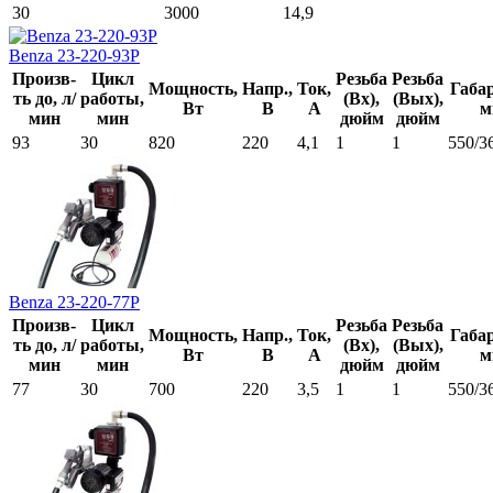
30
3000
14,9
Benza 23-220-93Р
Произв-
Цикл
Резьба
Резьба
Мощность,
Напр.,
Ток,
Габа
ть до, л/
работы,
(Вх),
(Вых),
Вт
В
А
м
мин
мин
дюйм
дюйм
93
30
820
220
4,1
1
1
550/3
Benza 23-220-77Р
Произв-
Цикл
Резьба
Резьба
Мощность,
Напр.,
Ток,
Габа
ть до, л/
работы,
(Вх),
(Вых),
Вт
В
А
м
мин
мин
дюйм
дюйм
77
30
700
220
3,5
1
1
550/3