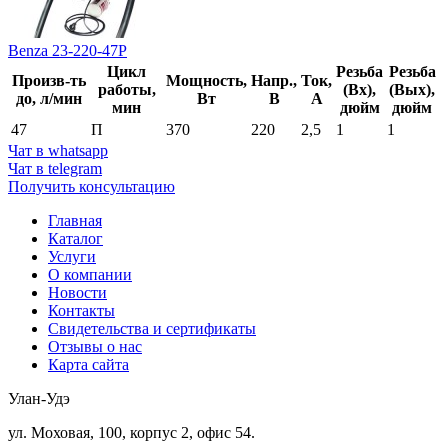
Benza 23-220-47Р
Цикл
Резьба
Резьба
Произв-ть
Мощность,
Напр.,
Ток,
работы,
(Вх),
(Вых),
до, л/мин
Вт
В
А
мин
дюйм
дюйм
47
П
370
220
2,5
1
1
Чат в whatsapp
Чат в telegram
Получить консультацию
Главная
Каталог
Услуги
О компании
Новости
Контакты
Свидетельства и сертификаты
Отзывы о нас
Карта сайта
Улан-Удэ
ул. Моховая, 100, корпус 2, офис 54.