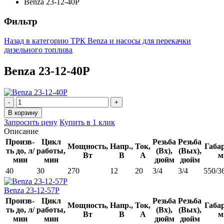
Benza 23-12-40Р
Фильтр
Назад в категорию
ТРК Benza и насосы для перекачки
дизельного топлива
Benza 23-12-40Р
Запросить цену
Купить в 1 клик
Описание
Произв-
Цикл
Резьба
Резьба
Мощность,
Напр.,
Ток,
Габа
ть до, л/
работы,
(Вх),
(Вых),
Вт
В
А
м
мин
мин
дюйм
дюйм
40
30
270
12
20
3/4
3/4
550/3
Benza 23-12-57Р
Произв-
Цикл
Резьба
Резьба
Мощность,
Напр.,
Ток,
Габа
ть до, л/
работы,
(Вх),
(Вых),
Вт
В
А
м
мин
мин
дюйм
дюйм