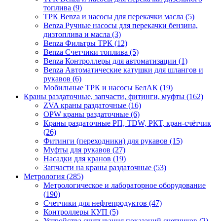
топлива (9)
ТРК Benza и насосы для перекачки масла (5)
Benza Ручные насосы для перекачки бензина,
дизтоплива и масла (3)
Benza Фильтры ТРК (12)
Benza Счетчики топлива (5)
Benza Контроллеры для автоматизации (1)
Benza Автоматические катушки для шлангов и
рукавов (6)
Мобильные ТРК и насосы БелАК (19)
Краны раздаточные, запчасти, фитинги, муфты (162)
ZVA краны раздаточные (16)
OPW краны раздаточные (6)
Краны раздаточные РП, TDW, РКТ, кран-счётчик
(26)
Фитинги (переходники) для рукавов (15)
Муфты для рукавов (27)
Насадки для кранов (19)
Запчасти на краны раздаточные (53)
Метрология (285)
Метрологическое и лабораторное оборудование
(190)
Счетчики для нефтепродуктов (47)
Контроллеры КУП (5)
Устройства считывания показаний счетчиков (2)