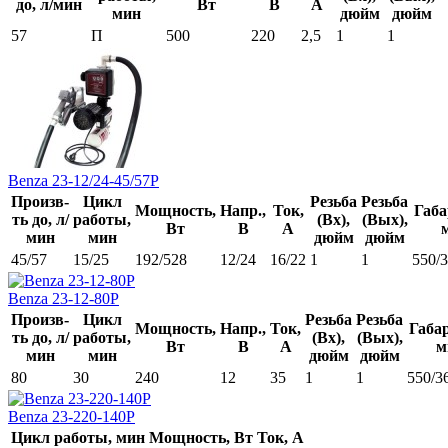
до, л/мин
Вт
В
А
мин
дюйм
дюйм
57
П
500
220
2,5
1
1
Benza 23-12/24-45/57Р
Произв-
Цикл
Резьба
Резьба
Мощность,
Напр.,
Ток,
Габа
ть до, л/
работы,
(Вх),
(Вых),
Вт
В
А
мин
мин
дюйм
дюйм
45/57
15/25
192/528
12/24
16/22
1
1
550/
Benza 23-12-80Р
Произв-
Цикл
Резьба
Резьба
Мощность,
Напр.,
Ток,
Габа
ть до, л/
работы,
(Вх),
(Вых),
Вт
В
А
м
мин
мин
дюйм
дюйм
80
30
240
12
35
1
1
550/3
Benza 23-220-140Р
Цикл работы, мин
Мощность, Вт
Ток, А