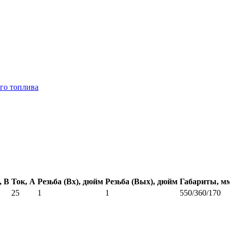
ого топлива
, В
Ток, А
Резьба (Вх), дюйм
Резьба (Вых), дюйм
Габариты, м
25
1
1
550/360/170