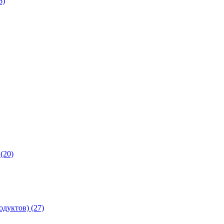
6)
(20)
дуктов) (27)