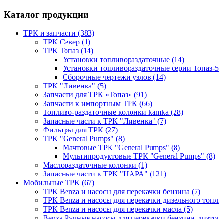
Каталог продукции
ТРК и запчасти (383)
ТРК Север (1)
ТРК Топаз (14)
Установки топливораздаточные (14)
Установки топливораздаточные серии Топаз-5
Сборочные чертежи узлов (14)
ТРК "Ливенка" (5)
Запчасти для ТРК «Топаз» (91)
Запчасти к импортным ТРК (66)
Топливо-раздаточные колонки kamka (28)
Запасные части к ТРК "Ливенка" (7)
Фильтры для ТРК (27)
ТРК "General Pumps" (8)
Мачтовые ТРК "General Pumps" (8)
Мультипродуктовые ТРК "General Pumps" (8)
Маслораздаточные колонки (1)
Запасные части к ТРК "НАРА" (121)
Мобильные ТРК (67)
ТРК Benza и насосы для перекачки бензина (7)
ТРК Benza и насосы для перекачки дизельного топли
ТРК Benza и насосы для перекачки масла (5)
Benza Ручные насосы для перекачки бензина, дизтоп