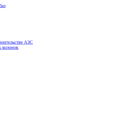
роительстве АЗС
х колонок