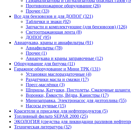
Газоанализаторы и сигнализаторы опасных газов (1
Противопожарное оборудование (26)
Прочее (33)
Все для бензовозов и для ДОПОГ (321)
Таблички и знаки (92)
Запчасти и комплектующие (для бензовозов) (126)
Светоотражающая лента (8)
ДОПОГ (95)
Авиарукава, краны и авиафильтры (91)
Авиафильтры (78)
Прочее (1)
Авиарукава и краны заправочные (12)
Оборудование для битума (11)
Гаражное оборудование и Мини ТРК (131)
Установки маслораздаточные (4)
Раздатчики масла и смазки (17)
Пресс-маслёнки (3)
Шприцы, Катушки, Пистолеты, Смазочные шланги 
Воронки, Ёмкости, Вёдра, Канистры (17)
Минизаправка. Электронасос для дизтоплива (55)
Насосы ручные (15)
Красители и присадки для нефтепродуктов (5)
Топливный фильтр SEPAR 2000 (25)
ЭКОЛОГИЯ (средства для ликвидации разливов нефтепро
Техническая литература (32)