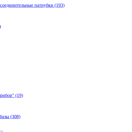
 соединительные патрубки (193)
)
ибор" (19)
базы (308)