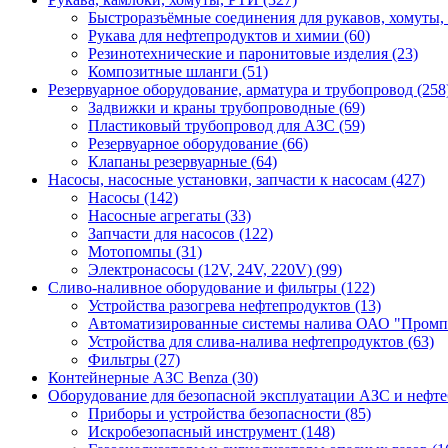
Быстроразъёмные соединения для рукавов, хомуты,
Рукава для нефтепродуктов и химии (60)
Резинотехнические и паронитовые изделия (23)
Композитные шланги (51)
Резервуарное оборудование, арматура и трубопровод (258
Задвижки и краны трубопроводные (69)
Пластиковый трубопровод для АЗС (59)
Резервуарное оборудование (66)
Клапаны резервуарные (64)
Насосы, насосные установки, запчасти к насосам (427)
Насосы (142)
Насосные агрегаты (33)
Запчасти для насосов (122)
Мотопомпы (31)
Электронасосы (12V, 24V, 220V) (99)
Сливо-наливное оборудование и фильтры (122)
Устройства разогрева нефтепродуктов (13)
Автоматизированные системы налива ОАО "Промпр
Устройства для слива-налива нефтепродуктов (63)
Фильтры (27)
Контейнерные АЗС Benza (30)
Оборудование для безопасной эксплуатации АЗС и нефте
Приборы и устройства безопасности (85)
Искробезопасный инструмент (148)