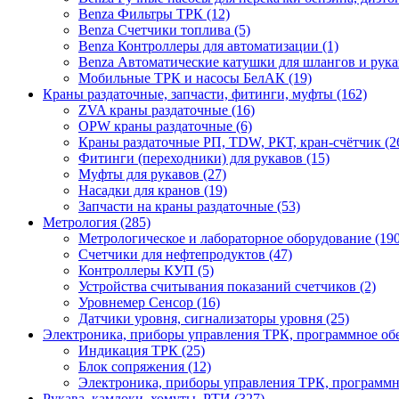
Benza Фильтры ТРК (12)
Benza Счетчики топлива (5)
Benza Контроллеры для автоматизации (1)
Benza Автоматические катушки для шлангов и рукав
Мобильные ТРК и насосы БелАК (19)
Краны раздаточные, запчасти, фитинги, муфты (162)
ZVA краны раздаточные (16)
OPW краны раздаточные (6)
Краны раздаточные РП, TDW, РКТ, кран-счётчик (2
Фитинги (переходники) для рукавов (15)
Муфты для рукавов (27)
Насадки для кранов (19)
Запчасти на краны раздаточные (53)
Метрология (285)
Метрологическое и лабораторное оборудование (190
Счетчики для нефтепродуктов (47)
Контроллеры КУП (5)
Устройства считывания показаний счетчиков (2)
Уровнемер Сенсор (16)
Датчики уровня, сигнализаторы уровня (25)
Электроника, приборы управления ТРК, программное об
Индикация ТРК (25)
Блок сопряжения (12)
Электроника, приборы управления ТРК, программн
Рукава, камлоки, хомуты, РТИ (327)